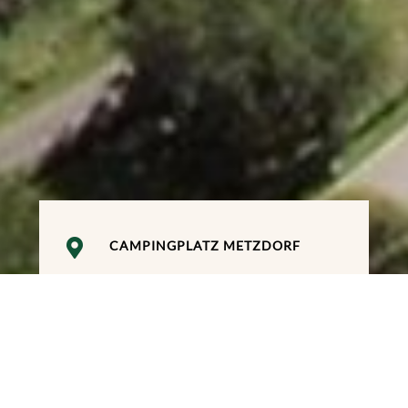

CAMPINGPLATZ METZDORF

UFERSTRASSE 42

+49-6501-12626